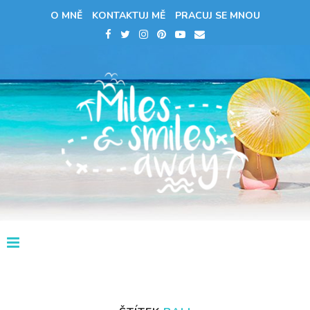
O MNĚ
KONTAKTUJ MĚ
PRACUJ SE MNOU