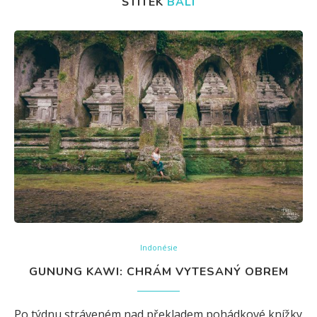
ŠTÍTEK
BALI
Indonésie
GUNUNG KAWI: CHRÁM VYTESANÝ OBREM
Po týdnu stráveném nad překladem pohádkové knížky