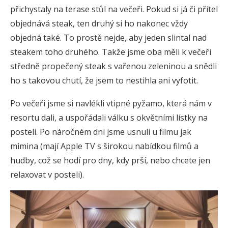
přichystaly na terase stůl na večeři. Pokud si já či přítel
objednává steak, ten druhý si ho nakonec vždy
objedná také. To prostě nejde, aby jeden slintal nad
steakem toho druhého. Takže jsme oba měli k večeři
středně propečený steak s vařenou zeleninou a snědli
ho s takovou chutí, že jsem to nestihla ani vyfotit.
Po večeři jsme si navlékli vtipné pyžamo, která nám v
resortu dali, a uspořádali válku s okvětními lístky na
posteli. Po náročném dni jsme usnuli u filmu jak
mimina (mají Apple TV s širokou nabídkou filmů a
hudby, což se hodí pro dny, kdy prší, nebo chcete jen
relaxovat v posteli).