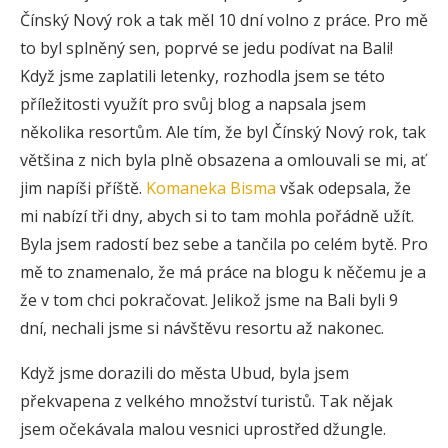
Čínský Nový rok a tak měl 10 dní volno z práce. Pro mě
to byl splněný sen, poprvé se jedu podívat na Bali!
Když jsme zaplatili letenky, rozhodla jsem se této
příležitosti využít pro svůj blog a napsala jsem
několika resortům. Ale tím, že byl Čínský Nový rok, tak
většina z nich byla plně obsazena a omlouvali se mi, ať
jim napíši příště.
Komaneka Bisma
však odepsala, že
mi nabízí tři dny, abych si to tam mohla pořádně užít.
Byla jsem radostí bez sebe a tančila po celém bytě. Pro
mě to znamenalo, že má práce na blogu k něčemu je a
že v tom chci pokračovat. Jelikož jsme na Bali byli 9
dní, nechali jsme si návštěvu resortu až nakonec.
Když jsme dorazili do města Ubud, byla jsem
překvapena z velkého množství turistů. Tak nějak
jsem očekávala malou vesnici uprostřed džungle.