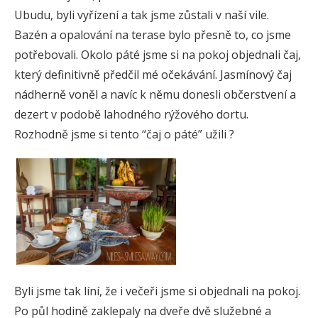
Ubudu, byli vyřízení a tak jsme zůstali v naší vile.
Bazén a opalování na terase bylo přesně to, co jsme
potřebovali. Okolo páté jsme si na pokoj objednali čaj,
který definitivně předčil mé očekávání. Jasmínový čaj
nádherně voněl a navíc k němu donesli občerstvení a
dezert v podobě lahodného rýžového dortu.
Rozhodně jsme si tento “čaj o páté” užili ?
Byli jsme tak líní, že i večeři jsme si objednali na pokoj.
Po půl hodině zaklepaly na dveře dvě služebné a