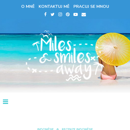
O MNĚ
KONTAKTUJ MĚ
PRACUJ SE MNOU
INDONÉSIE
RECENZE INDONÉSIE