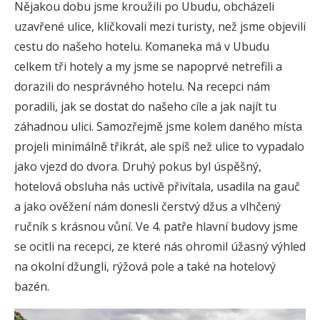
Nějakou dobu jsme kroužili po Ubudu, obcházeli
uzavřené ulice, kličkovali mezi turisty, než jsme objevili
cestu do našeho hotelu. Komaneka má v Ubudu
celkem tři hotely a my jsme se napoprvé netrefili a
dorazili do nesprávného hotelu. Na recepci nám
poradili, jak se dostat do našeho cíle a jak najít tu
záhadnou ulici. Samozřejmě jsme kolem daného místa
projeli minimálně třikrát, ale spíš než ulice to vypadalo
jako vjezd do dvora. Druhý pokus byl úspěšný,
hotelová obsluha nás uctivě přivítala, usadila na gauč
a jako ověžení nám donesli čerstvý džus a vlhčený
ručník s krásnou vůní. Ve 4. patře hlavní budovy jsme
se ocitli na recepci, ze které nás ohromil úžasný výhled
na okolní džungli, rýžová pole a také na hotelový
bazén.