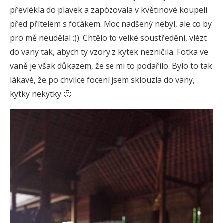
převlékla do plavek a zapózovala v květinové koupeli
před přítelem s foťákem. Moc nadšený nebyl, ale co by
pro mě neudělal :)). Chtělo to velké soustředění, vlézt
do vany tak, abych ty vzory z kytek nezničila. Fotka ve
vaně je však důkazem, že se mi to podařilo. Bylo to tak
lákavé, že po chvilce focení jsem sklouzla do vany,
kytky nekytky 🙂