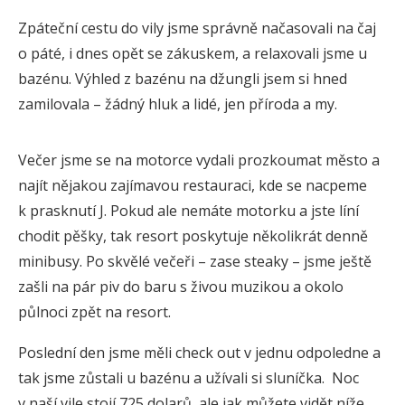
Zpáteční cestu do vily jsme správně načasovali na čaj
o páté, i dnes opět se zákuskem, a relaxovali jsme u
bazénu. Výhled z bazénu na džungli jsem si hned
zamilovala – žádný hluk a lidé, jen příroda a my.
Večer jsme se na motorce vydali prozkoumat město a
najít nějakou zajímavou restauraci, kde se nacpeme
k prasknutí J. Pokud ale nemáte motorku a jste líní
chodit pěšky, tak resort poskytuje několikrát denně
minibusy. Po skvělé večeři – zase steaky – jsme ještě
zašli na pár piv do baru s živou muzikou a okolo
půlnoci zpět na resort.
Poslední den jsme měli check out v jednu odpoledne a
tak jsme zůstali u bazénu a užívali si sluníčka. Noc
v naší vile stojí 725 dolarů, ale jak můžete vidět níže,