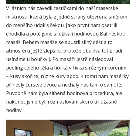
V lázních nás zavedli cestičkami do naší masérské
místnosti, která byla z jedné strany otevřená směrem
do menšího údolí s řekou. Jako první nám ošetřili
chodidla a poté jsme si užívali hodinovou Balinéskou
masáž. Během masáže se spustil silný déšť a to
atmosféru ještě zlepšilo, protože oba dva totiž rádi
usínáme u bouřky J. Po masáži ještě následoval
peeling celého těla a horká vířivka s různým kořením
– kusy skořice, různé kůry apod. K tomu nám masérky
přinesly čerstvé ovoce a nechaly nás tam o samotě.
Původně nám byla slíbená hodinová procedura, ale
nakonec jsme byli rozmazlováni skoro tři úžasné
hodiny.