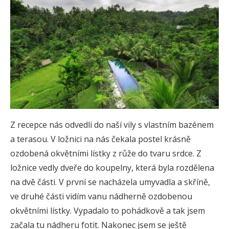
Z recepce nás odvedli do naší vily s vlastním bazénem
a terasou. V ložnici na nás čekala postel krásně
ozdobená okvětními lístky z růže do tvaru srdce. Z
ložnice vedly dveře do koupelny, která byla rozdělena
na dvě části. V první se nacházela umyvadla a skříně,
ve druhé části vidím vanu nádherně ozdobenou
okvětními lístky. Vypadalo to pohádkově a tak jsem
začala tu nádheru fotit. Nakonec jsem se ještě