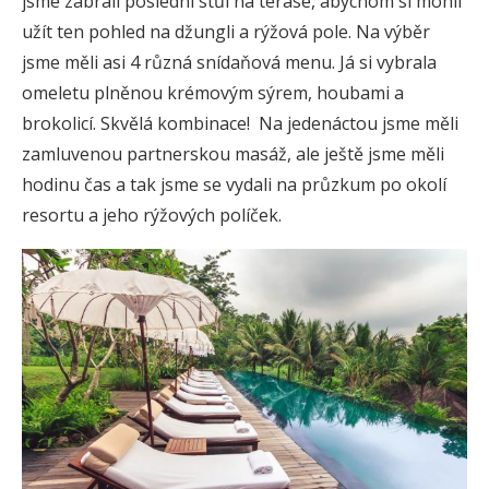
jsme zabrali poslední stůl na terase, abychom si mohli
užít ten pohled na džungli a rýžová pole. Na výběr
jsme měli asi 4 různá snídaňová menu. Já si vybrala
omeletu plněnou krémovým sýrem, houbami a
brokolicí. Skvělá kombinace! Na jedenáctou jsme měli
zamluvenou partnerskou masáž, ale ještě jsme měli
hodinu čas a tak jsme se vydali na průzkum po okolí
resortu a jeho rýžových políček.