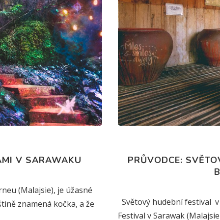
AMI V SARAWAKU
PRŮVODCE: SVĚTOV
B
neu (Malajsie), je úžasné
Světový hudební festival v
jštině znamená kočka, a že
Festival v Sarawak (Malajsie