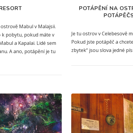
 RESORT
POTÁPĚNÍ NA OSTR
POTÁPĚČS
strově Mabul v Malajsii.
Je tu ostrov v Celebesově mo
o k pobytu, pokud máte v
Pokud jste potápěč a chcete 
abul a Kapalai. Lidé sem
zbytek“ jsou slova jedné pís
anu. A ano, potápění je tu