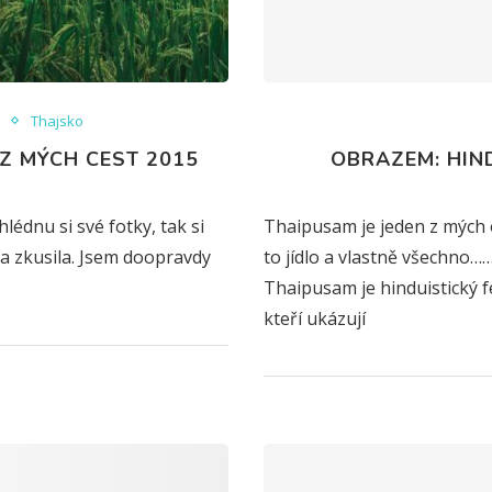
k
Thajsko
Z MÝCH CEST 2015
OBRAZEM: HIN
édnu si své fotky, tak si
Thaipusam je jeden z mých obl
 a zkusila. Jsem doopravdy
to jídlo a vlastně všechno……
Thaipusam je hinduistický fe
kteří ukázují