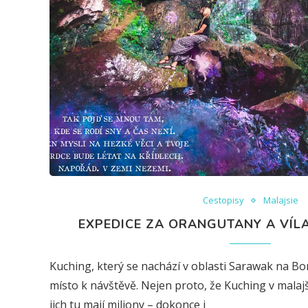
Cestopisy
Malajsie
EXPEDICE ZA ORANGUTANY A VÍL
Kuching, který se nachází v oblasti Sarawak na Bor
místo k návštěvě. Nejen proto, že Kuching v mala
jich tu mají miliony – dokonce i