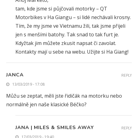
Ahoj Markéto,
tam, kde jsme si půjčovali motorky – QT
Motorbikes v Ha Giangu – si lidé nechávali krosny.
Tím, že my jsme ve Vietnamu žili, tak jsme přijeli
jen s menšími batohy. Tak snad to tak furt je.
Kdyžtak jim můžete zkusit napsat či zavolat.
Kontakty mají u sebe na webu. Užijte si Ha Giang!
JANCA
REPLY
13/03/2019 - 17:08
Můžu se zeptat, měli jste řidičák na motorku nebo
normálně jen naše klasické Béčko?
JANA | MILES & SMILES AWAY
REPLY
17/03/2019 - 19:40