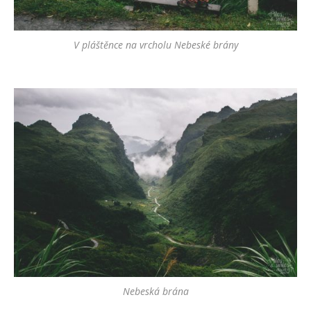
V pláštěnce na vrcholu Nebeské brány
Nebeská brána