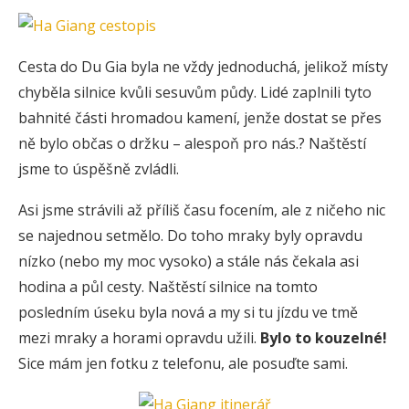
Cesta do Du Gia byla ne vždy jednoduchá, jelikož místy
chyběla silnice kvůli sesuvům půdy. Lidé zaplnili tyto
bahnité části hromadou kamení, jenže dostat se přes
ně bylo občas o držku – alespoň pro nás.? Naštěstí
jsme to úspěšně zvládli.
Asi jsme strávili až příliš času focením, ale z ničeho nic
se najednou setmělo. Do toho mraky byly opravdu
nízko (nebo my moc vysoko) a stále nás čekala asi
hodina a půl cesty. Naštěstí silnice na tomto
posledním úseku byla nová a my si tu jízdu ve tmě
mezi mraky a horami opravdu užili.
Bylo to kouzelné!
Sice mám jen fotku z telefonu, ale posuďte sami.