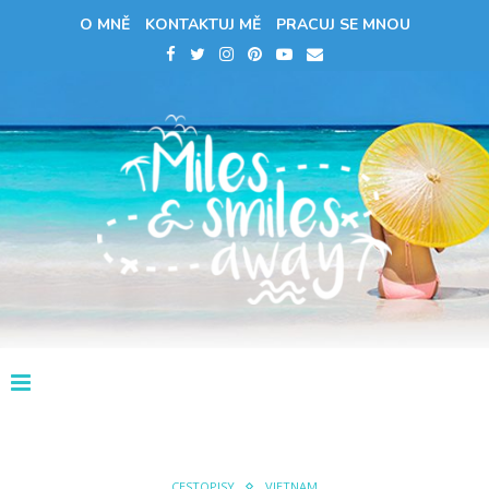
O MNĚ
KONTAKTUJ MĚ
PRACUJ SE MNOU
CESTOPISY
VIETNAM