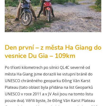
Den první – z města Ha Giang do
vesnice Du Gia – 109km
Po třiceti kilometrech po silnici QL4C severně od
města Ha Giang jsme dorazili ke vstupní bráně do
UNESCO chráněného geoparku Đồng Văn Karst
Plateau (tato oblast byla přidána na list Geoparků
UNESCO v roce 2011 a v JV Asii jsou na tomto listu
pouze dva). Věřili byste, že Đồng Văn Karst Plateau