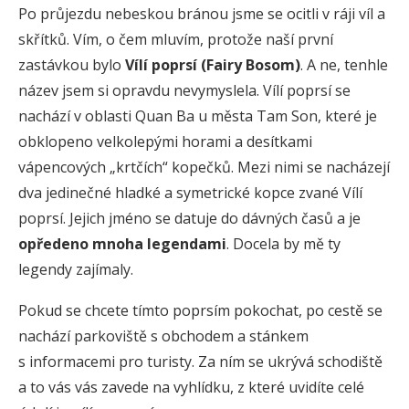
Po průjezdu nebeskou bránou jsme se ocitli v ráji víl a
skřítků. Vím, o čem mluvím, protože naší první
zastávkou bylo
Vílí poprsí (Fairy Bosom)
. A ne, tenhle
název jsem si opravdu nevymyslela. Vílí poprsí se
nachází v oblasti Quan Ba u města Tam Son, které je
obklopeno velkolepými horami a desítkami
vápencových „krtčích“ kopečků. Mezi nimi se nacházejí
dva jedinečné hladké a symetrické kopce zvané Vílí
poprsí. Jejich jméno se datuje do dávných časů a je
opředeno mnoha legendami
. Docela by mě ty
legendy zajímaly.
Pokud se chcete tímto poprsím pokochat, po cestě se
nachází parkoviště s obchodem a stánkem
s informacemi pro turisty. Za ním se ukrývá schodiště
a to vás vás zavede na vyhlídku, z které uvidíte celé