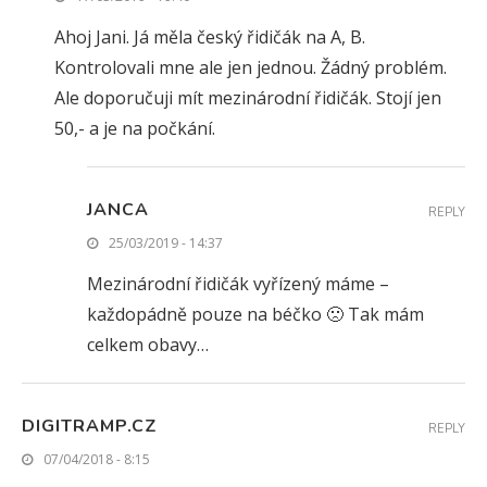
Ahoj Jani. Já měla český řidičák na A, B.
Kontrolovali mne ale jen jednou. Žádný problém.
Ale doporučuji mít mezinárodní řidičák. Stojí jen
50,- a je na počkání.
JANCA
REPLY
25/03/2019 - 14:37
Mezinárodní řidičák vyřízený máme –
každopádně pouze na béčko 🙁 Tak mám
celkem obavy…
DIGITRAMP.CZ
REPLY
07/04/2018 - 8:15