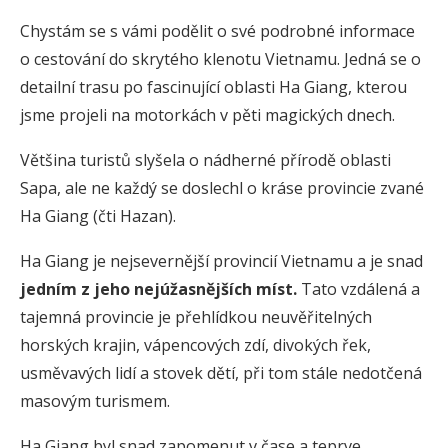
Chystám se s vámi podělit o své podrobné informace
o cestování do skrytého klenotu Vietnamu. Jedná se o
detailní trasu po fascinující oblasti Ha Giang, kterou
jsme projeli na motorkách v pěti magických dnech.
Většina turistů slyšela o nádherné přírodě oblasti
Sapa, ale ne každý se doslechl o kráse provincie zvané
Ha Giang (čti Hazan).
Ha Giang je nejsevernější provincií Vietnamu a je snad
jedním z jeho nejúžasnějších míst.
Tato vzdálená a
tajemná provincie je přehlídkou neuvěřitelných
horských krajin, vápencových zdí, divokých řek,
usměvavých lidí a stovek dětí, při tom stále nedotčená
masovým turismem.
Ha Giang byl snad zapomenut v čase a teprve