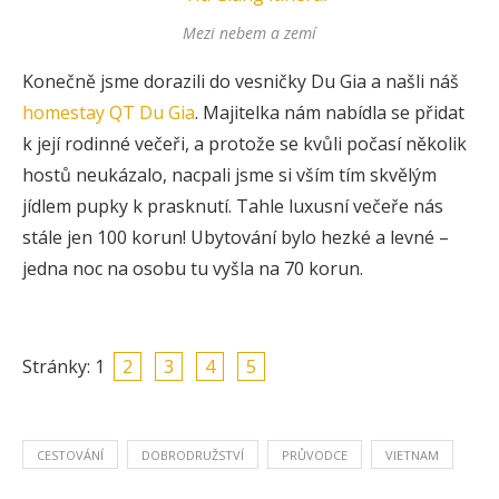
Mezi nebem a zemí
Konečně jsme dorazili do vesničky Du Gia a našli náš
homestay QT Du Gia
. Majitelka nám nabídla se přidat
k její rodinné večeři, a protože se kvůli počasí několik
hostů neukázalo, nacpali jsme si vším tím skvělým
jídlem pupky k prasknutí. Tahle luxusní večeře nás
stále jen 100 korun! Ubytování bylo hezké a levné –
jedna noc na osobu tu vyšla na 70 korun.
Stránky:
1
2
3
4
5
CESTOVÁNÍ
DOBRODRUŽSTVÍ
PRŮVODCE
VIETNAM