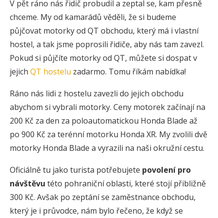
V pět ráno nás řidič probudil a zeptal se, kam přesně
chceme. My od kamarádů věděli, že si budeme
půjčovat motorky od QT obchodu, který má i vlastní
hostel, a tak jsme poprosili řidiče, aby nás tam zavezl.
Pokud si půjčíte motorky od QT, můžete si dospat v
jejich
QT hostelu
zadarmo. Tomu říkám nabídka!
Ráno nás lidi z hostelu zavezli do jejich obchodu
abychom si vybrali motorky. Ceny motorek začínají na
200 Kč za den za poloautomatickou Honda Blade až
po 900 Kč za terénní motorku Honda XR. My zvolili dvě
motorky Honda Blade a vyrazili na naši okružní cestu.
Oficiálně tu jako turista potřebujete
povolení pro
návštěvu
této pohraniční oblasti, které stojí přibližně
300 Kč. Avšak po zeptání se zaměstnance obchodu,
který je i průvodce, nám bylo řečeno, že když se