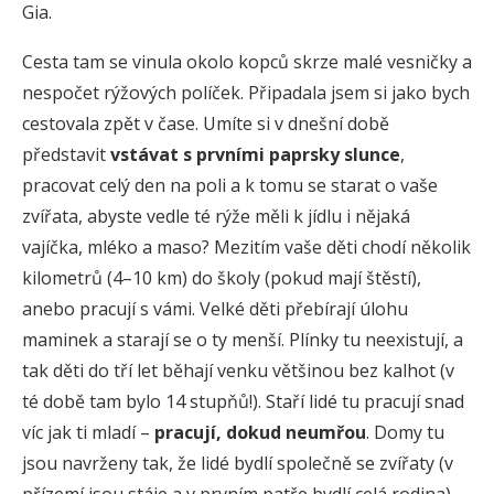
Gia.
Cesta tam se vinula okolo kopců skrze malé vesničky a
nespočet rýžových políček. Připadala jsem si jako bych
cestovala zpět v čase. Umíte si v dnešní době
představit
vstávat s prvními paprsky slunce
,
pracovat celý den na poli a k tomu se starat o vaše
zvířata, abyste vedle té rýže měli k jídlu i nějaká
vajíčka, mléko a maso? Mezitím vaše děti chodí několik
kilometrů (4–10 km) do školy (pokud mají štěstí),
anebo pracují s vámi. Velké děti přebírají úlohu
maminek a starají se o ty menší. Plínky tu neexistují, a
tak děti do tří let běhají venku většinou bez kalhot (v
té době tam bylo 14 stupňů!). Staří lidé tu pracují snad
víc jak ti mladí –
pracují, dokud neumřou
. Domy tu
jsou navrženy tak, že lidé bydlí společně se zvířaty (v