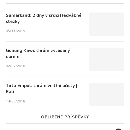
Samarkand: 2 dny v srdci Hedvábné
stezky
05/11/2019
Gunung Kawi: chrám vytesaný
obrem
02/07/2018
Tirta Empul: chrám vnitřní očisty |
Bali
14/06/2018
OBLÍBENÉ PŘÍSPĚVKY