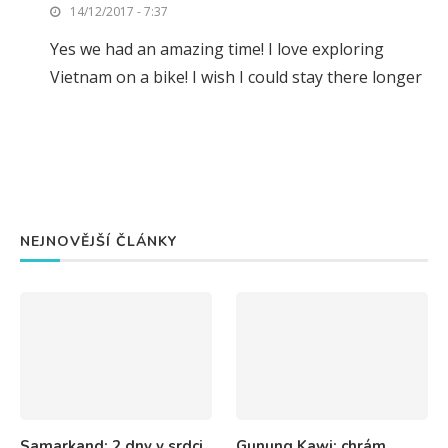
14/12/2017 - 7:37
Yes we had an amazing time! I love exploring
Vietnam on a bike! I wish I could stay there longer
NEJNOVĚJŠÍ ČLÁNKY
Samarkand: 2 dny v srdci
Gunung Kawi: chrám