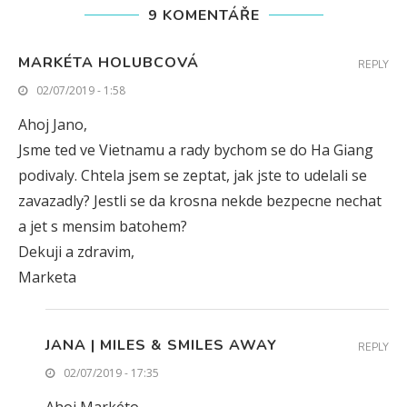
9 KOMENTÁŘE
MARKÉTA HOLUBCOVÁ
REPLY
02/07/2019 - 1:58
Ahoj Jano,
Jsme ted ve Vietnamu a rady bychom se do Ha Giang
podivaly. Chtela jsem se zeptat, jak jste to udelali se
zavazadly? Jestli se da krosna nekde bezpecne nechat
a jet s mensim batohem?
Dekuji a zdravim,
Marketa
JANA | MILES & SMILES AWAY
REPLY
02/07/2019 - 17:35