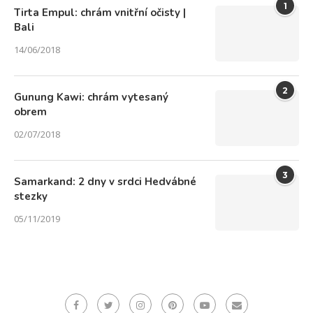
1
Tirta Empul: chrám vnitřní očisty |
Bali
14/06/2018
2
Gunung Kawi: chrám vytesaný
obrem
02/07/2018
3
Samarkand: 2 dny v srdci Hedvábné
stezky
05/11/2019