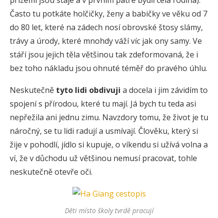
přízemí jsou stáje a v prvním patře bydlí celá rodina).
Často tu potkáte holčičky, ženy a babičky ve věku od 7
do 80 let, které na zádech nosí obrovské štosy slámy,
trávy a úrody, které mnohdy váží víc jak ony samy. Ve
stáří jsou jejich těla většinou tak zdeformovaná, že i
bez toho nákladu jsou ohnuté téměř do pravého úhlu.
Neskutečně
tyto lidi obdivuji
a docela i jim závidím to
spojení s přírodou, které tu mají. Já bych tu teda asi
nepřežila ani jednu zimu. Navzdory tomu, že život je tu
náročný, se tu lidi radují a usmívají. Člověku, který si
žije v pohodlí, jídlo si kupuje, o víkendu si užívá volna a
ví, že v důchodu už většinou nemusí pracovat, tohle
neskutečně otevře oči.
Děti místo školy tvrdě pracují