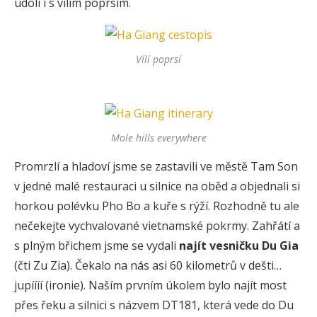
údolí i s vílím poprsím.
Vílí poprsí
Mole hills everywhere
Promrzlí a hladoví jsme se zastavili ve městě Tam Son
v jedné malé restauraci u silnice na oběd a objednali si
horkou polévku Pho Bo a kuře s rýží. Rozhodně tu ale
nečekejte vychvalované vietnamské pokrmy. Zahřátí a
s plným břichem jsme se vydali
najít vesničku Du Gia
(čti Zu Zia). Čekalo na nás asi 60 kilometrů v dešti…
jupíííí (ironie). Naším prvním úkolem bylo najít most
přes řeku a silnici s názvem DT181, která vede do Du