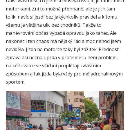
Další vlastnost, co jsem si musela osvojit, je tanec mezi
motorkami. Zní to možná přehnaně, ale je jich tam
tolik, navíc si jezdí bez jakýchkoliv pravidel a k tomu
všemu je většina ulic bez chodníků. Takže to
manévrování občas vypadá opravdu jako tanec. Ale
nakonec i ten chaos má nějaký řád a moc nehod jsem
neviděla. Jízda na motorce taky byl zážitek. Přednost
zprava asi neznají, jízda v protisměru není problém,
na křižovatce se všichni proplétají zvláštním
způsobem a tak jízda byla vždy pro mě adrenalinovým
sportem.