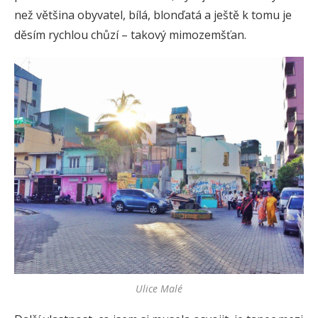
než většina obyvatel, bílá, blonďatá a ještě k tomu je
děsím rychlou chůzí – takový mimozemšťan.
Ulice Malé