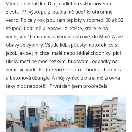
V lednu nastal den D a já odletěla vstříc novému
životu. Při výstupu z letadla mě udeřilo ohromné
vedro. Po celý rok jsou tam teploty v rozmezí 28 až 32
stupňů. Lodí mě přepravili z letiště, které je na
vedlejším 10 minut vzdáleném ostrově, do Malé. A mé
obavy se vyplnily. Všude lidi, spousty motorek, co si
jezdí, jak se jim chce, malé nebo žádné chodníky, pidi
uličky mezi ne moc hezkými budovami, odpadky na
zemi i ve vodě. Podtrženo shrnuto – horká, chaotická
a betonová džungle. A můj výhled z okna mě zrovna
taky moc nepotěšil. První den jsem probrečela.