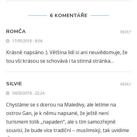
6 KOMENTÁŘE
ROMČA
REPLY
17/05/2018 - 8:04
Krásně napsáno :). Většina lidí si ani neuvědomuje, že
tou vší krásou se schovává i ta stinná stránka…
SILVIE
REPLY
04/05/2018 - 22:24
Chystáme se s dcerou na Maledivy, ale letíme na
ostrov Gan, je k němu napsané, že ještě není
turismem tolik „napaden“, ale s tím samozřejmě
souvisí, že bude více tradiční – muslimský, tak uvidíme