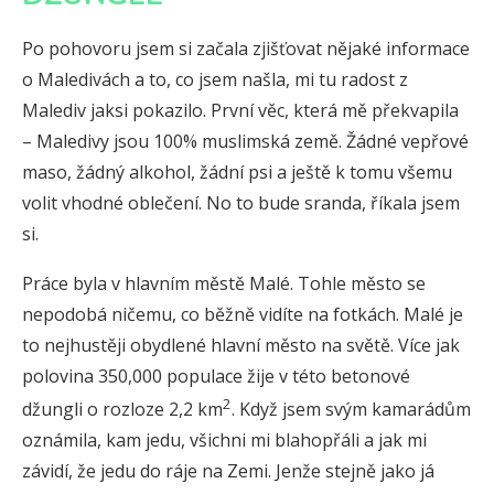
Po pohovoru jsem si začala zjišťovat nějaké informace
o Maledivách a to, co jsem našla, mi tu radost z
Malediv jaksi pokazilo. První věc, která mě překvapila
– Maledivy jsou 100% muslimská země. Žádné vepřové
maso, žádný alkohol, žádní psi a ještě k tomu všemu
volit vhodné oblečení. No to bude sranda, říkala jsem
si.
Práce byla v hlavním městě Malé. Tohle město se
nepodobá ničemu, co běžně vidíte na fotkách. Malé je
to nejhustěji obydlené hlavní město na světě. Více jak
polovina 350,000 populace žije v této betonové
2
džungli o rozloze 2,2 km
. Když jsem svým kamarádům
oznámila, kam jedu, všichni mi blahopřáli a jak mi
závidí, že jedu do ráje na Zemi. Jenže stejně jako já