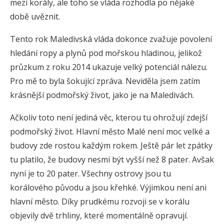
mezi korály, ale toho se vláda rozhodla po nějaké
době uvěznit.
Tento rok Maledivská vláda dokonce zvažuje povolení
hledání ropy a plynů pod mořskou hladinou, jelikož
průzkum z roku 2014 ukazuje velký potenciál nálezu.
Pro mě to byla šokující zpráva. Neviděla jsem zatím
krásnější podmořský život, jako je na Maledivách.
Ačkoliv toto není jediná věc, kterou tu ohrožují zdejší
podmořský život. Hlavní město Malé není moc velké a
budovy zde rostou každým rokem. Ještě pár let zpátky
tu platilo, že budovy nesmí být vyšší než 8 pater. Avšak
nyní je to 20 pater. Všechny ostrovy jsou tu
korálového původu a jsou křehké. Výjimkou není ani
hlavní město. Díky prudkému rozvoji se v korálu
objevily dvě trhliny, které momentálně opravují.