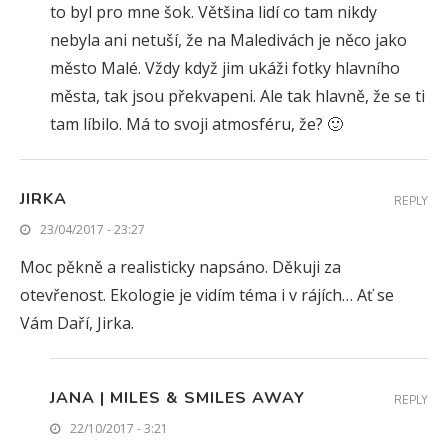
to byl pro mne šok. Většina lidí co tam nikdy
nebyla ani netuší, že na Maledivách je něco jako
město Malé. Vždy když jim ukáži fotky hlavního
města, tak jsou překvapeni. Ale tak hlavně, že se ti
tam líbilo. Má to svoji atmosféru, že? 🙂
JIRKA
REPLY
23/04/2017 - 23:27
Moc pěkně a realisticky napsáno. Děkuji za
otevřenost. Ekologie je vidím téma i v rájích… Ať se
Vám Daří, Jirka.
JANA | MILES & SMILES AWAY
REPLY
22/10/2017 - 3:21