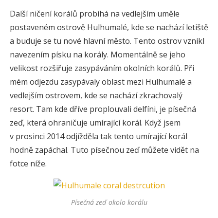
Další ničení korálů probíhá na vedlejším uměle
postaveném ostrově Hulhumalé, kde se nachází letiště
a buduje se tu nové hlavní město. Tento ostrov vznikl
navezením písku na korály. Momentálně se jeho
velikost rozšiřuje zasypáváním okolních korálů. Při
mém odjezdu zasypávaly oblast mezi Hulhumalé a
vedlejším ostrovem, kde se nachází zkrachovalý
resort. Tam kde dříve proplouvali delfíni, je písečná
zeď, která ohraničuje umírající korál. Když jsem
v prosinci 2014 odjížděla tak tento umírající korál
hodně zapáchal. Tuto písečnou zeď můžete vidět na
fotce níže.
Písečná zeď okolo korálu