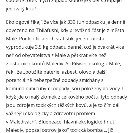
spoustě fotek mých západu slunce je vidět stoupající
jedovatý kouř.
Ekologové říkají, že více jak 330 tun odpadku je denně
dovezeno na Thilafushi, kdy převážná část je z města
Malé. Podle oficiálních statistik, jeden turista
vyprodukuje 3,5 kg odpadu denně, což je dvakrát více
než od obyvatelstva z Malé a pětkrát více než
z ostatních koutů Malediv. Ali Rilwan, ekolog z Malé,
řekl, že „použité baterie, azbest, olovo a další
potenciálně nebezpečné odpady smíchány s
komunálními tuhými odpady jsou položeny do vody. I
když jde o malý zlomek z celkového počtu, tyto odpady
jsou zdrojem toxických těžkých kovů, a je to čím dál
vážnější ekologický a zdravotní problém
v Maledivách“. Bluepeace, hlavní ekologické hnutí
Malediv, popsal ostrov jako“ toxická bomba „. Již