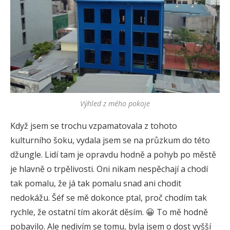
Výhled z mého pokoje
Když jsem se trochu vzpamatovala z tohoto
kulturního šoku, vydala jsem se na průzkum do této
džungle. Lidí tam je opravdu hodně a pohyb po městě
je hlavně o trpělivosti. Oni nikam nespěchají a chodí
tak pomalu, že já tak pomalu snad ani chodit
nedokážu. Šéf se mě dokonce ptal, proč chodím tak
rychle, že ostatní tím akorát děsím. 😀 To mě hodně
pobavilo. Ale nedivím se tomu, byla jsem o dost vyšší