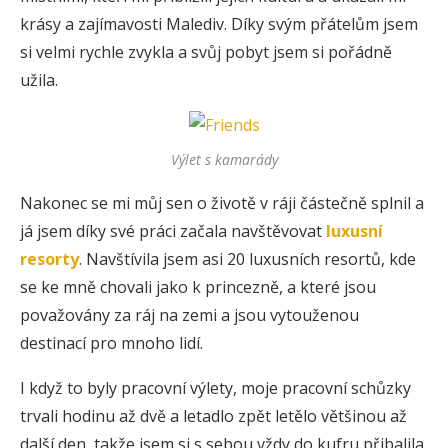
krásy a zajímavosti Malediv. Díky svým přátelům jsem
si velmi rychle zvykla a svůj pobyt jsem si pořádně
užila.
Výlet s kamarády
Nakonec se mi můj sen o životě v ráji částečně splnil a
já jsem díky své práci začala navštěvovat
luxusní
resorty
. Navštívila jsem asi 20 luxusních resortů, kde
se ke mně chovali jako k princezně, a které jsou
považovány za ráj na zemi a jsou vytouženou
destinací pro mnoho lidí.
I když to byly pracovní výlety, moje pracovní schůzky
trvali hodinu až dvě a letadlo zpět letělo většinou až
další den, takže jsem si s sebou vždy do kufru přibalila