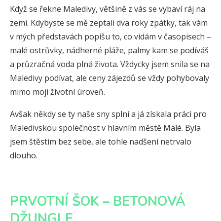
Když se řekne Maledivy, většině z vás se vybaví ráj na
zemi. Kdybyste se mě zeptali dva roky zpátky, tak vám
v mých představách popíšu to, co vídám v časopisech –
malé ostrůvky, nádherné pláže, palmy kam se podíváš
a průzračná voda plná života. Vždycky jsem snila se na
Maledivy podívat, ale ceny zájezdů se vždy pohybovaly
mimo moji životní úroveň.
Avšak někdy se ty naše sny splní a já získala práci pro
Maledivskou společnost v hlavním městě Malé. Byla
jsem štěstím bez sebe, ale tohle nadšení netrvalo
dlouho.
PRVOTNÍ ŠOK – BETONOVÁ
DŽUNGLE