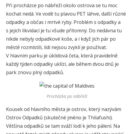
Při procházce po nábřeží okolo ostrova se tu moc
kochat nedá. Ve vodě tu plavou PET láhve, další různé
odpadky a občas i mrtvé ryby. Problém s odpadky a
s jejich likvidací je tu všude přítomný. Do nedávna tu
nikde nebyly odpadkové koše, a i když jich pár po
městě rozmístili, lidi nejsou zvyklí je používat.
V hlavním parku je úklidová četa, která pravidelně
každý týden odpadky uklízí, ale během dvou dnů je
park znovu plný odpadků.
Procházka po nábřeží
Kousek od hlavního města je ostrov, který nazývám
Ostrov Odpadků (skutečné jméno je Thilafushi).
Většina odpadků se tam sváží lodí k jeho pálení. Na