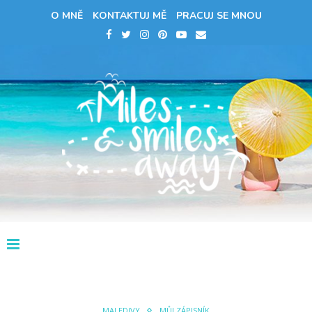
O MNĚ
KONTAKTUJ MĚ
PRACUJ SE MNOU
MALEDIVY
MŮJ ZÁPISNÍK