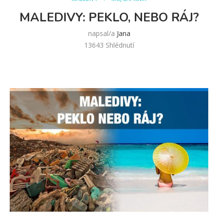
MALEDIVY: PEKLO, NEBO RÁJ?
napsal/a
Jana
13643
Shlédnutí