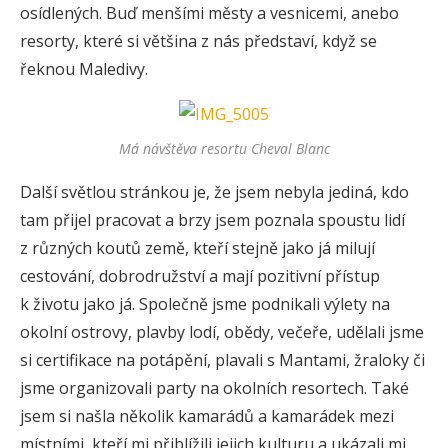
osídlených. Buď menšími městy a vesnicemi, anebo
resorty, které si většina z nás představí, když se
řeknou Maledivy.
Má návštěva resortu Cheval Blanc
Další světlou stránkou je, že jsem nebyla jediná, kdo
tam přijel pracovat a brzy jsem poznala spoustu lidí
z různých koutů země, kteří stejně jako já milují
cestování, dobrodružství a mají pozitivní přístup
k životu jako já. Společně jsme podnikali výlety na
okolní ostrovy, plavby lodí, obědy, večeře, udělali jsme
si certifikace na potápění, plavali s Mantami, žraloky či
jsme organizovali party na okolních resortech. Také
jsem si našla několik kamarádů a kamarádek mezi
místními, kteří mi přiblížili jejich kulturu a ukázali mi