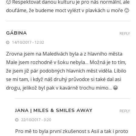
🙂 Respektovat danou kulturu je pro nás normální, ale
doufáme, že budeme moct vylézt v plavkách u moře 🙂
GÁBINA
REPLY
14/10/2017 - 12:32
Zrovna jsem na Maledivách byla a z hlavního města
Male jsem rozhodně v šoku nebyla… Možná je to tím,
že jsem již pár podobných hlavních měst viděla. Líbilo
se mi tam, i když náš druhý průvodce si také dal asi
drogu, jelikož byl pak v kavárně trochu mimo… 😀
JANA | MILES & SMILES AWAY
REPLY
22/10/2017 - 3:20
Pro mě to byla první zkušenost s Asií a tak i proto