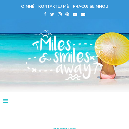
O MNĚ
KONTAKTUJ MĚ
PRACUJ SE MNOU