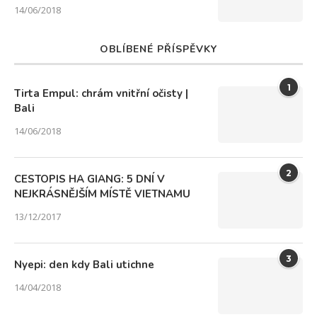
14/06/2018
OBLÍBENÉ PŘÍSPĚVKY
1
Tirta Empul: chrám vnitřní očisty |
Bali
14/06/2018
2
CESTOPIS HA GIANG: 5 DNÍ V
NEJKRÁSNĚJŠÍM MÍSTĚ VIETNAMU
13/12/2017
3
Nyepi: den kdy Bali utichne
14/04/2018