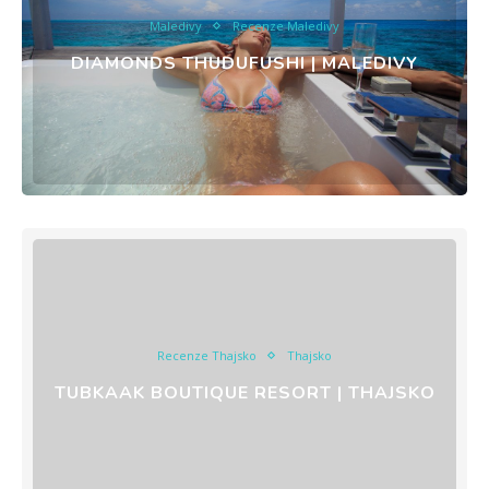
Maledivy
Recenze Maledivy
DIAMONDS THUDUFUSHI | MALEDIVY
Recenze Thajsko
Thajsko
TUBKAAK BOUTIQUE RESORT | THAJSKO