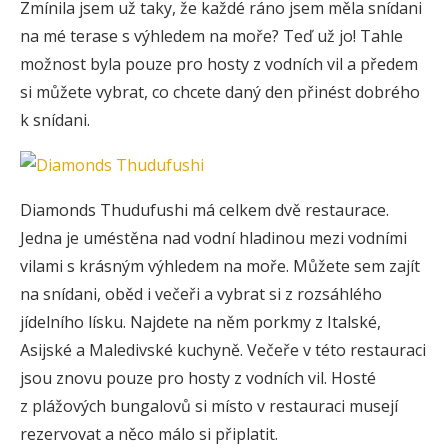
Zmínila jsem už taky, že každé ráno jsem měla snídani
na mé terase s výhledem na moře? Teď už jo! Tahle
možnost byla pouze pro hosty z vodních vil a předem
si můžete vybrat, co chcete daný den přinést dobrého
k snídani.
Diamonds Thudufushi má celkem dvě restaurace.
Jedna je uméstěna nad vodní hladinou mezi vodními
vilami s krásným výhledem na moře. Můžete sem zajít
na snídani, oběd i večeři a vybrat si z rozsáhlého
jídelního lísku. Najdete na něm porkmy z Italské,
Asijské a Maledivské kuchyně. Večeře v této restauraci
jsou znovu pouze pro hosty z vodních vil. Hosté
z plážových bungalovů si místo v restauraci musejí
rezervovat a něco málo si připlatit.