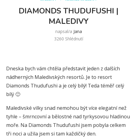
DIAMONDS THUDUFUSHI |
MALEDIVY
napsal/a
Jana
3260
Shlédnutí
Dneska bych vám chtěla představit jeden z dalších
nádherných Maledivských resortů. Je to resort
Diamonds Thudufushi a je celý bílý! Teda téměř celý
bílý 🙂
Maledivské vilky snad nemohou být více elegatní než
tyhle – šmrncovní a bělostné nad tyrkysovou hladinou
moře. Na Diamonds Thudufushi jsem pobyla celkem
tři noci a užila jsem si tam každičký den.