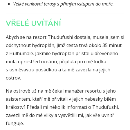
Velké venkovní terasy s přímým vstupem do moře.
VŘELÉ UVÍTÁNÍ
Abych se na resort Thudufushi dostala, musela jsem si
odchytnout hydroplán, jímž cesta trvá okolo 35 minut
z Hulhumale. Jakmile hydroplán přistál u dřevěného
mola uprostřed oceánu, připlula pro mě loďka
s usměvavou posádkou a ta mě zavezla na jejich
ostrov.
Na ostrově už na mě čekal manažer resortu s jeho
asistentem, kteří mě přivítali v jejich nebesky bílém
králoství. Předali mi několik informací o Thudufushi,
zavezli mě do mé vilky a vysvětlili mi, jak vše uvnitř
funguje.