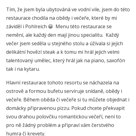
Tím, že jsem byla ubytováná ve vodní vile, jsem do této
restaurace chodila na obědy i večeře, které by mi
záviděl i Pohlreich 😀 Menu této restaurace se
nemění, ale každý den mají jinou specialitu. Každý
večer jsem seděla u stejného stolu a úžívala si jejich
delikátní hovězí steak a k tomu mi hrál jejich velmi
talentovaný umělec, který hrál jak na piano, saxofón
tak i na kytaru.
Hlavní restaurace tohoto resortu se náchazela na
ostrově a formou bufetu servíruje snídaně, obědy i
večeře. Během oběda či večeře si tu můžete objednat i
domácky připravenou pizzu. Pokud chcete překvapit
svou drahou polovčku romantickou večeří, není to
pro ně žádný problém a připraví vám čerstvého
humra či krevety.