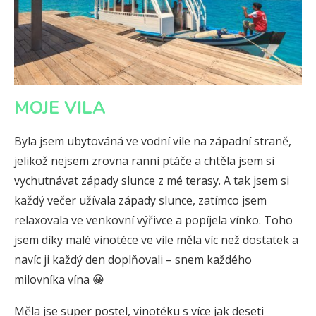
MOJE VILA
Byla jsem ubytováná ve vodní vile na západní straně,
jelikož nejsem zrovna ranní ptáče a chtěla jsem si
vychutnávat západy slunce z mé terasy. A tak jsem si
každý večer užívala západy slunce, zatímco jsem
relaxovala ve venkovní výřivce a popíjela vínko. Toho
jsem díky malé vinotéce ve vile měla víc než dostatek a
navíc ji každý den doplňovali – snem každého
milovníka vína 😀
Měla jse super postel, vinotéku s více jak deseti