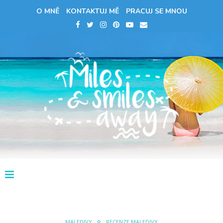
O MNĚ
KONTAKTUJ MĚ
PRACUJ SE MNOU
MALEDIVY
RECENZE MALEDIVY