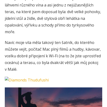
láhvemi různého vína a asi jednu z nejúžasnějších
teras, na které jsem doposud byla: dvě velké pohovky,
jídelní stůl a židle, dvě stylová obří lehátka na
opalování, výřívku a schody přímo do tyrkysového
moře.
Navíc moje vila měla takový ten šatník, do kterého
můžete vejít, počítač Mac plný filmů a hudby, kávovar,
vcelku dobré připojení k Wi-Fi (na to že jste uprostřed
oceánu) a terasu, co byla dvakrát větší jak můj pokoj
v Malé.