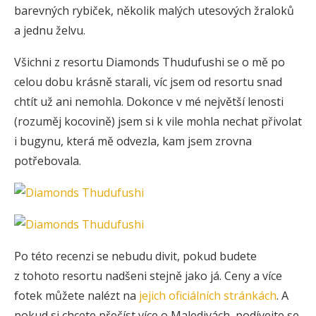
barevných rybiček, několik malých utesových žraloků
a jednu želvu.
Všichni z resortu Diamonds Thudufushi se o mě po
celou dobu krásně starali, víc jsem od resortu snad
chtít už ani nemohla. Dokonce v mé největší lenosti
(rozuměj kocovině) jsem si k vile mohla nechat přivolat
i bugynu, která mě odvezla, kam jsem zrovna
potřebovala.
Po této recenzi se nebudu divit, pokud budete
z tohoto resortu nadšeni stejně jako já. Ceny a více
fotek můžete nalézt na
jejich oficiálních stránkách
. A
pokud si chcete přečíst více o Maledivách, podívejte se