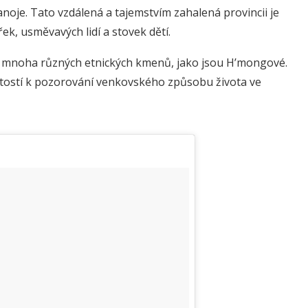
noje. Tato vzdálená a tajemstvím zahalená provincii je
ek, usměvavých lidí a stovek dětí.
noha různých etnických kmenů, jako jsou H’mongové.
žitostí k pozorování venkovského způsobu života ve