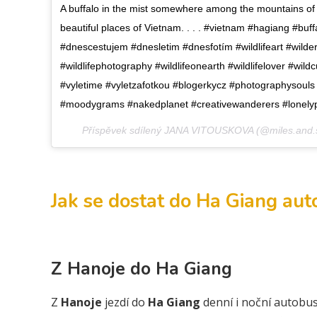
A buffalo in the mist somewhere among the mountains of
beautiful places of Vietnam. . . . #vietnam #hagiang #bu
#dnescestujem #dnesletim #dnesfotím #wildlifeart #wilder
#wildlifephotography #wildlifeonearth #wildlifelover #wil
#vyletime #vyletzafotkou #blogerkycz #photographysouls #
#moodygrams #nakedplanet #creativewanderers #lonelyp
Příspěvek sdílený JANA VITOUSKOVA (@miles.and.
Jak se dostat do Ha Giang au
Z Hanoje do Ha Giang
Z
Hanoje
jezdí do
Ha Giang
denní i noční autobu