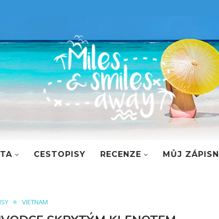
STA
CESTOPISY
RECENZE
MŮJ ZÁPISN
ISY
VIETNAM