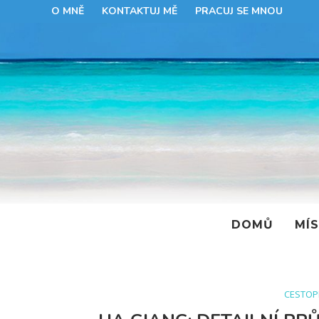
O MNĚ
KONTAKTUJ MĚ
PRACUJ SE MNOU
DOMŮ
MÍ
CESTOP