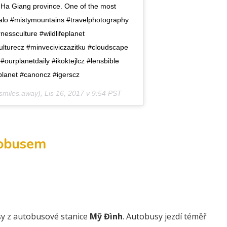
 Ha Giang province. One of the most
ffalo #mistymountains #travelphotography
nessculture #wildlifeplanet
dculturecz #minveciviczazitku #cloudscape
ourplanetdaily #ikoktejlcz #lensbible
lanet #canoncz #igerscz
smiles.away),
Lis 16, 2017 v 9:54 PST
tobusem
sy z autobusové stanice
Mỹ Đình
. Autobusy jezdí téměř