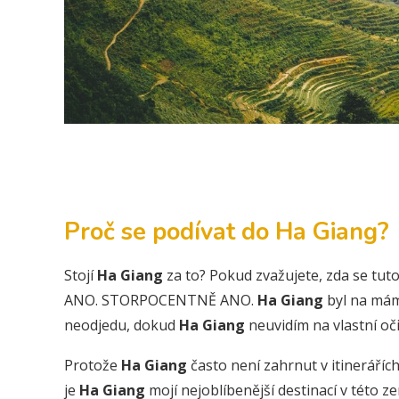
Proč se podívat do Ha Giang?
Stojí
Ha Giang
za to? Pokud zvažujete, zda se tut
ANO. STORPOCENTNĚ ANO.
Ha Giang
byl na mám 
neodjedu, dokud
Ha Giang
neuvidím na vlastní oči
Protože
Ha Giang
často není zahrnut v itineráříc
je
Ha Giang
mojí nejoblíbenější destinací v této z