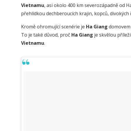
Vietnamu
, asi okolo 400 km severozápadně od Ha
přehlídkou dechberoucích krajin, kopců, divokých ř
Kromě ohromující scenérie je
Ha Giang
domovem m
To je také důvod, proč
Ha Giang
je skvělou příle
Vietnamu
.