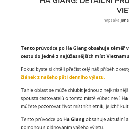
HA GIANG: DETAILNÍ P
VI
napsal/a
Jana
Tento průvodce po Ha Giang obsahuje téměř vš
cestu do jedné z nejúžasnějších míst Vietnamu.
Pokud byste si chtěli přečíst celý náš příběh z ces
článek z našeho pěti denního výletu.
Tahle oblast se může chlubit jednou z nejkrásnější
spousta cestovatelů o tomto místě vůbec neví.
Ha
můžete pozorovat život místních etnik, jejichž kul
Tento průvodce po
Ha Giang
obsahuje aktuální a 
pomohou s plánováním vašeho výletu.