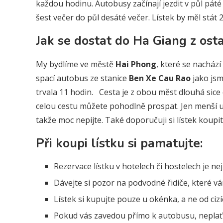
každou hodinu. Autobusy začínají jezdit v půl pát
šest večer do půl desáté večer. Lístek by měl stát 
Jak se dostat do Ha Giang z ost
My bydlíme ve městě
Hai Phong
, které se nacház
spací autobus ze stanice
Ben Xe Cau Rao
jako jsm
trvala 11 hodin. Cesta je z obou měst dlouhá sice 
celou cestu můžete pohodlně prospat. Jen menší u
takže moc nepijte. Také doporučuji si lístek koupi
Při koupi lístku si pamatujte:
Rezervace lístku v hotelech či hostelech je ne
Dávejte si pozor na podvodné řidiče, které v
Lístek si kupujte pouze u okénka, a ne od cizí
Pokud vás zavedou přímo k autobusu, neplaťt