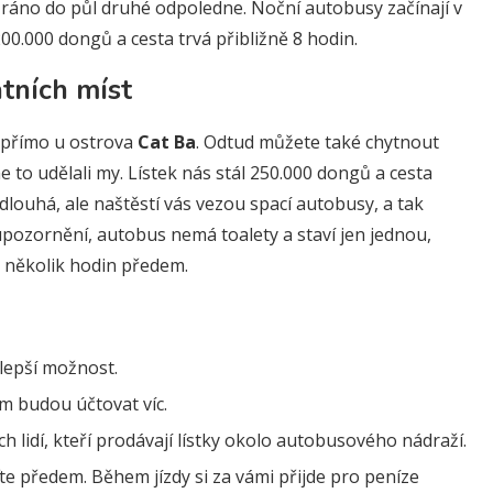
é ráno do půl druhé odpoledne. Noční autobusy začínají v
200.000 dongů a cesta trvá přibližně 8 hodin.
atních míst
í přímo u ostrova
Cat Ba
. Odtud můžete také chytnout
e to udělali my. Lístek nás stál 250.000 dongů a cesta
dlouhá, ale naštěstí vás vezou spací autobusy, a tak
pozornění, autobus nemá toalety a staví jen jednou,
t několik hodin předem.
jlepší možnost.
ám budou účtovat víc.
ch lidí, kteří prodávají lístky okolo autobusového nádraží.
e předem. Během jízdy si za vámi přijde pro peníze