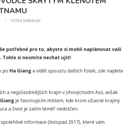
RŮVODCE SKRYTÝM KLENOTEM
ETNAMU
10764
Shlédnutí
e potřebné pro to, abyste si mohli naplánovat vaši
 Tohle si nesmíte nechat ujít!
ty po
Ha Giang
a vidět spoustu dalších fotek, zde najdete
ch a nejpůsobivějších krajin v Jihovýchodní Asii, avšak
 Giang
je fascinujícím místem, kde krom úžasné krajiny
tura a život je zatím téměř nedotčen.
spolehlivé informace (listopad 2017), které vám