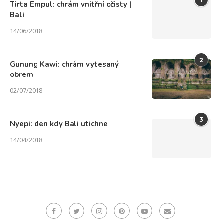
1
Tirta Empul: chrám vnitřní očisty |
Bali
14/06/2018
2
Gunung Kawi: chrám vytesaný
obrem
02/07/2018
3
Nyepi: den kdy Bali utichne
14/04/2018