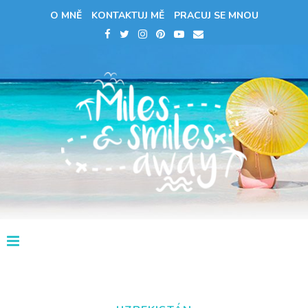
O MNĚ
KONTAKTUJ MĚ
PRACUJ SE MNOU