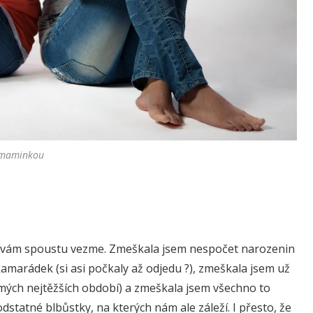
 maminkou
é vám spoustu vezme. Zmeškala jsem nespočet narozenin
amarádek (si asi počkaly až odjedu ?), zmeškala jsem už
 mých nejtěžších období) a zmeškala jsem všechno to
odstatné blbůstky, na kterých nám ale záleží. I přesto, že