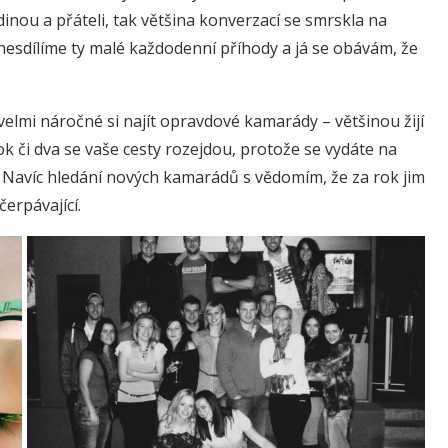
dinou a přáteli, tak většina konverzací se smrskla na
nesdílíme ty malé každodenní příhody a já se obávám, že
 velmi náročné si najít opravdové kamarády – většinou žijí
 či dva se vaše cesty rozejdou, protože se vydáte na
 Navíc hledání nových kamarádů s vědomím, že za rok jim
erpávající.