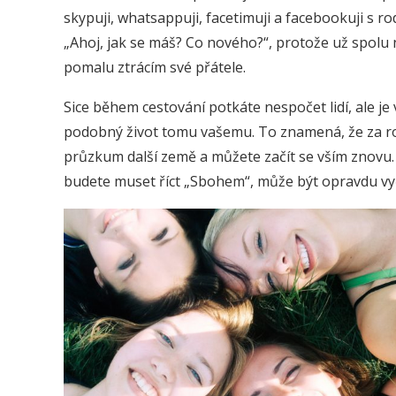
skypuji, whatsappuji, facetimuji a facebookuji s ro
„Ahoj, jak se máš? Co nového?“, protože už spolu 
pomalu ztrácím své přátele.
Sice během cestování potkáte nespočet lidí, ale je
podobný život tomu vašemu. To znamená, že za rok
průzkum další země a můžete začít se vším znovu.
budete muset říct „Sbohem“, může být opravdu vyč