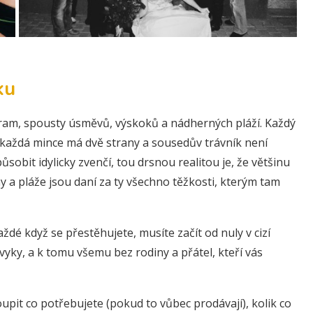
ku
am, spousty úsměvů, výskoků a nádherných pláží. Každý
le každá mince má dvě strany a sousedův trávník není
obit idylicky zvenčí, tou drsnou realitou je, že většinu
y a pláže jsou daní za ty všechno těžkosti, kterým tam
aždé když se přestěhujete, musíte začít od nuly v cizí
y, a k tomu všemu bez rodiny a přátel, kteří vás
oupit co potřebujete (pokud to vůbec prodávají), kolik co