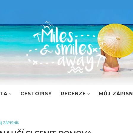
STA
CESTOPISY
RECENZE
MŮJ ZÁPISN
J ZÁPISNÍK