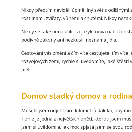
Nikdy předtím neviděli úplně jiný svět s odlišným
rostlinami, zvířaty, vůněmi a chutěmi. Nikdy nezakusil
Nikdy se také nenaučili cizí jazyk, nová náboženství
podivné zákony ani nezkusili neznámá jídla.
Cestování vás změní a čím více cestujete, tím více 
rozvojových zemí, rychle si uvědomíte, jaké štěstí v
měli.
Domov sladký domov a rodin
Musela jsem odjet tisíce kilometrů daleko, aby mi
Tohle je jedna z největších obětí, kterou jsem mus
jsem si uvědomila, jak moc spjatá jsem se svou rodi