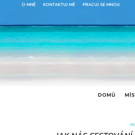
O MNĚ
KONTAKTUJ MĚ
PRACUJ SE MNOU
DOMŮ
MÍ
MŮ