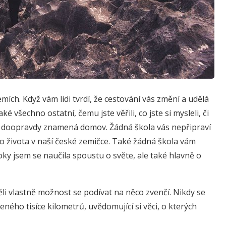
emích. Když vám lidi tvrdí, že cestování vás změní a udělá
aké všechno ostatní, čemu jste věřili, co jste si mysleli, či
vás doopravdy znamená domov. Žádná škola vás nepřipraví
o života v naší české zemičce. Také žádná škola vám
 roky jsem se naučila spoustu o světe, ale také hlavně o
ěli vlastně možnost se podívat na něco zvenčí. Nikdy se
ného tisíce kilometrů, uvědomující si věci, o kterých