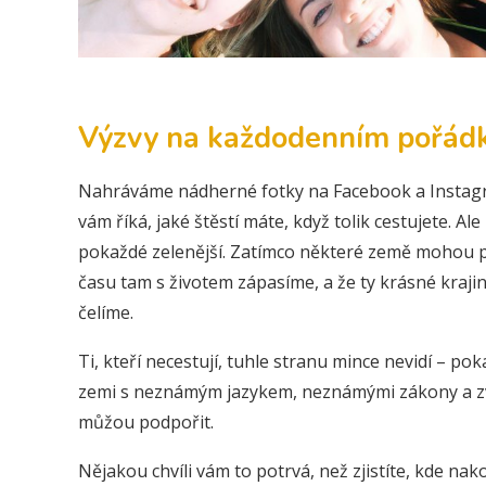
Výzvy na každodenním pořád
Nahráváme nádherné fotky na Facebook a Instagr
vám říká, jaké štěstí máte, když tolik cestujete. A
pokaždé zelenější. Zatímco některé země mohou půs
času tam s životem zápasíme, a že ty krásné krajin
čelíme.
Ti, kteří necestují, tuhle stranu mince nevidí – pok
zemi s neznámým jazykem, neznámými zákony a zvyk
můžou podpořit.
Nějakou chvíli vám to potrvá, než zjistíte, kde nak