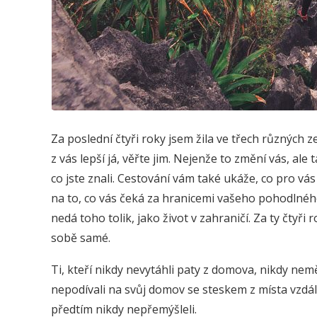
Za poslední čtyři roky jsem žila ve třech různých z
z vás lepší já, věřte jim. Nejenže to změní vás, ale t
co jste znali. Cestování vám také ukáže, co pro 
na to, co vás čeká za hranicemi vašeho pohodlnéh
nedá toho tolik, jako život v zahraničí. Za ty čtyři
sobě samé.
Ti, kteří nikdy nevytáhli paty z domova, nikdy nem
nepodívali na svůj domov se steskem z místa vzdále
předtím nikdy nepřemýšleli.