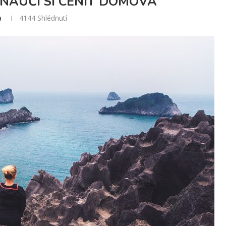
 NAUČÍ SI CENIT DOMOVA
a
4144
Shlédnutí