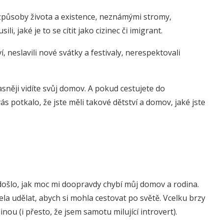
i způsoby života a existence, neznámými stromy,
i, jaké je to se cítit jako cizinec či imigrant.
, neslavili nové svátky a festivaly, nerespektovali
jasněji vidíte svůj domov. A pokud cestujete do
ás potkalo, že jste měli takové dětství a domov, jaké jste
a
 došlo, jak moc mi doopravdy chybí můj domov a rodina.
ela udělat, abych si mohla cestovat po světě. Vcelku brzy
nou (i přesto, že jsem samotu milující introvert).